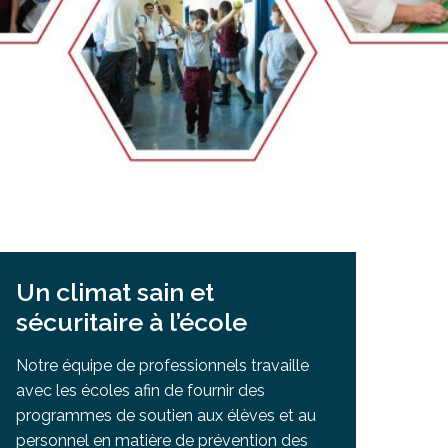
Salle à manger de l’institut culinaire Pius
Coiffure et soins esthétiques à Laurier Ma
Un climat sain et
sécuritaire à l’école
Notre équipe de professionnels travaille
avec les écoles afin de fournir des
programmes de soutien aux élèves et au
personnel en matière de prévention des