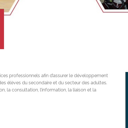
ur adultes à besoins particuliers
unions du conseil
 doués et exceptionnels
iale (PS)
ration socioprofessionnelle (SISP)
en ligne à la CSEM
ests EAFP
erte du MEQ
on en éducation générale (GEDTS)
nce de niveau de scolarité (TENS)
rvices professionnels afin d’assurer le développement
des élèves du secondaire et du secteur des adultes.
, la consultation, l’information, la liaison et la