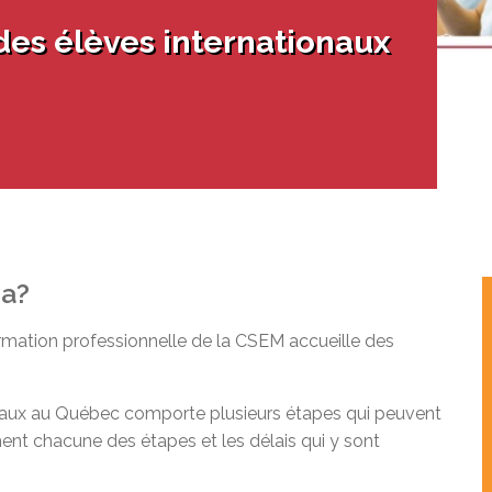
ur adultes à besoins particuliers
unions du conseil
 doués et exceptionnels
des élèves internationaux
iale (PS)
ration socioprofessionnelle (SISP)
en ligne à la CSEM
ests EAFP
erte du MEQ
on en éducation générale (GEDTS)
nce de niveau de scolarité (TENS)
a?
ormation professionnelle de la CSEM accueille des
naux au Québec comporte plusieurs étapes qui peuvent
ent chacune des étapes et les délais qui y sont