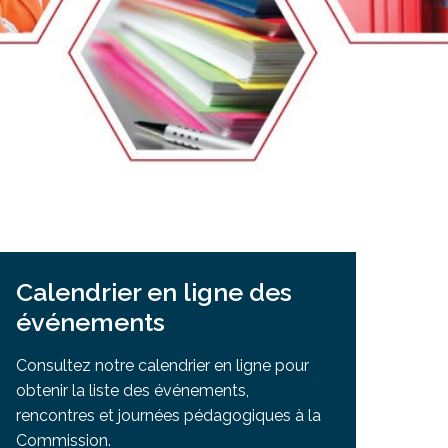
Salle à manger de l’institut culinaire Pius
Coiffure et soins esthétiques à Laurier Ma
Calendrier en ligne des
événements
Consultez notre calendrier en ligne pour
obtenir la liste des événements,
rencontres et journées pédagogiques à la
Commission.