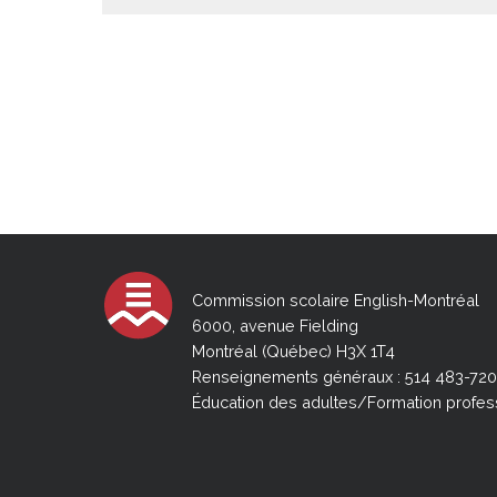
2026-2027
Calendrier des dates importantes de la CS
Calendrier - Secteur des jeunes
2025-2026
Calendrier multiculturel
Calendrier mural de la CSEM
Commission scolaire English-Montréal
Calendrier - Secteur des adultes
6000, avenue Fielding
Calendrier - Secteur des jeunes
Montréal (Québec) H3X 1T4
Renseignements généraux : 514 483-72
Calendrier - Secteur form. professionnelle
Éducation des adultes/Formation profes