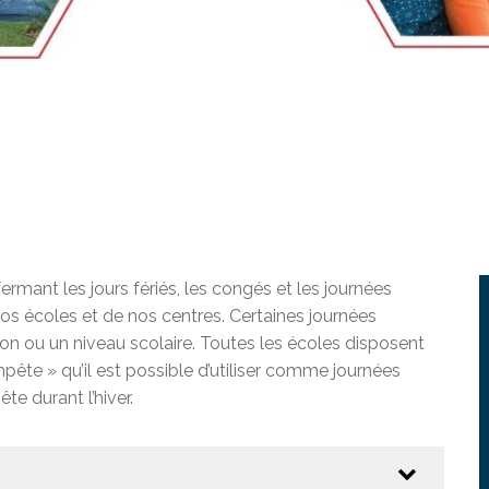
ur adultes à besoins particuliers
unions du conseil
 doués et exceptionnels
iale (PS)
ration socioprofessionnelle (SISP)
en ligne à la CSEM
ests EAFP
erte du MEQ
on en éducation générale (GEDTS)
nce de niveau de scolarité (TENS)
ermant les jours fériés, les congés et les journées
os écoles et de nos centres. Certaines journées
on ou un niveau scolaire. Toutes les écoles disposent
ête » qu’il est possible d’utiliser comme journées
e durant l’hiver.