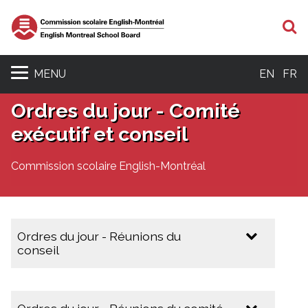
R
MENU
EN
FR
Ordres du jour - Comité
exécutif et conseil
Commission scolaire English-Montréal
Ordres du jour - Réunions du
conseil
2025-2026