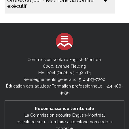
Ordres du jour - Réunions du comité
10 février 2026
exécutif
9 décembre 2025
14 novembre 2025 (Réunion extraordinaire
2025-2026
du conseil)
14 novembre 2025 (Réunion extraordinaire
22 octobre 2025
du comité exécutif)
15 octobre 2025 (Réunion extraordinaire du
30 septembre 2025
conseil)
Commission scolaire English-Montréal
28 août 2025
15 octobre 2025 (Réunion extraordinaire du
6000, avenue Fielding
conseil)
Montréal (Québec) H3X 1T4
2024-2025
30 septembre 2025
Renseignements généraux : 514 483-7200
17 juin 2025
Éducation des adultes/Formation professionnelle : 514 488-
28 août 2025
4636
27 mai 2025
11 août 2025 (Réunion extraordinaire du
18 mars 2025
conseil)
Reconnaissance territoriale
4 Février 2025
La Commission scolaire English-Montréal
2024-2025
est située sur un territoire autochtone non cédé ni
17 décembre 2024
9 juillet 2025 (Réunion extraordinaire du
concédé,