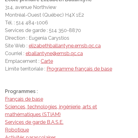
314, avenue Northview
Montréal-Ouest (Québec) H4X 1E2
Tél. : 514 484-1006
Services de garde : 514 350-8870
Direction : Eugenia Carystios
Site Web :
elizabethballantyne.emsb.qc.ca
Courriel :
eballantyne@emsb.qc.ca
Emplacement :
Carte
Limite territoriale :
Programme français de base
Programmes :
Français de base
Sciences, technologies, ingénierie, arts et
mathématiques (STIAM)
Services de garde B.A.S.E.
Robotique
Activités parascolaires