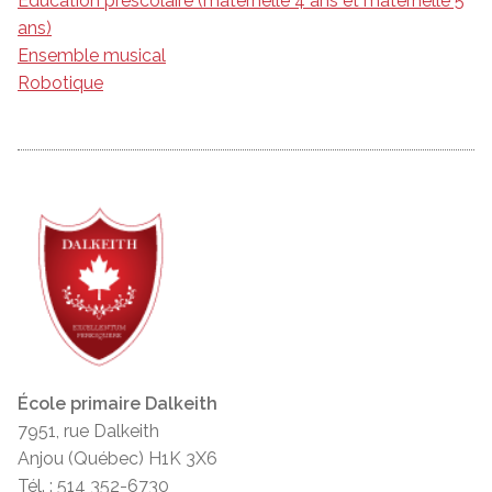
Éducation préscolaire (maternelle 4 ans et maternelle 5
ans)
Ensemble musical
Robotique
École primaire Dalkeith
7951, rue Dalkeith
Anjou (Québec) H1K 3X6
Tél. : 514 352-6730