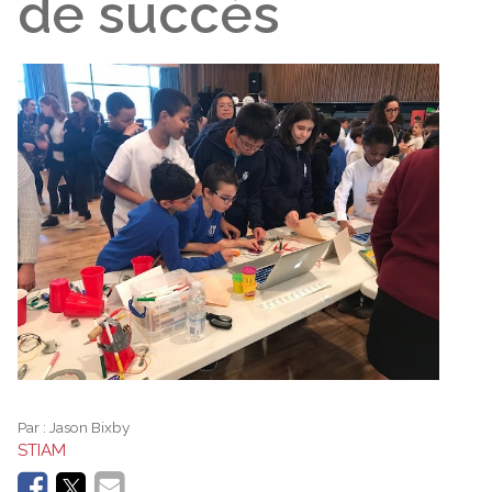
de succès
Par :
Jason Bixby
STIAM