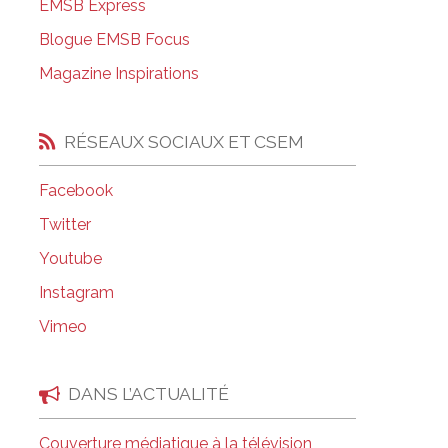
EMSB Express
Salle à manger de l’institut culinaire Pius
Blogue EMSB Focus
Coiffure et soins esthétiques à Laurier Ma
Magazine Inspirations
RÉSEAUX SOCIAUX ET CSEM
Facebook
Twitter
Youtube
Instagram
Vimeo
DANS L’ACTUALITÉ
Couverture médiatique à la télévision