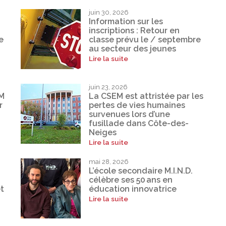
juin 30, 2026
Information sur les
inscriptions : Retour en
e
classe prévu le / septembre
au secteur des jeunes
Lire la suite
juin 23, 2026
EM
La CSEM est attristée par les
r
pertes de vies humaines
survenues lors d’une
fusillade dans Côte-des-
Neiges
Lire la suite
mai 28, 2026
L’école secondaire M.I.N.D.
célèbre ses 50 ans en
t
éducation innovatrice
Lire la suite