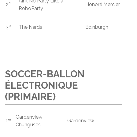
Ain’t No Party Like a
e
2
Honoré Mercier
RoboParty
e
3
The Nerds
Edinburgh
SOCCER-BALLON
ÉLECTRONIQUE
(PRIMAIRE)
Gardenview
er
1
Gardenview
Chunguses