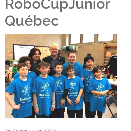
RoboCupJunior
Québec
Par :
Communications CSEM