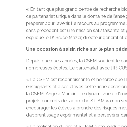
« En tant que plus grand centre de recherche bio
ce partenariat unique dans le domaine de l’ense
préparer pour l’avenir. Le recours au program
sans précédent est une mission satisfaisante et gr
r
explique le D
Bruce Mazer, directeur général et d
Une occasion à saisir, riche sur le plan pé
Depuis quelques années, la CSEM soutient le cad
nombreuses écoles. Le partenariat avec l’IR-CU
« La CSEM est reconnaissante et honorée que l’IR
enseignants et à ses élèves cette riche occasion
la CSEM, Angela Mancini. Le dynamisme de l’en
projets concrets de l’approche STIAM va non seu
encourager les élèves à prendre des risques me
d’apprentissage expérimental et à persévérer da
« La réalisation du projet STIAM a été rendue pos