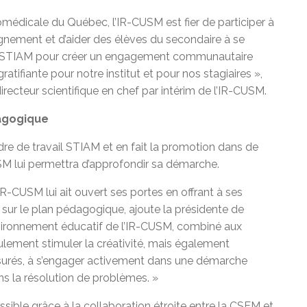
médicale du Québec, l’IR-CUSM est fier de participer à
ignement et d’aider des élèves du secondaire à se
me STIAM pour créer un engagement communautaire
atifiante pour notre institut et pour nos stagiaires »,
irecteur scientifique en chef par intérim de l’IR-CUSM.
dagogique
re de travail STIAM et en fait la promotion dans de
SM lui permettra d’approfondir sa démarche.
-CUSM lui ait ouvert ses portes en offrant à ses
 sur le plan pédagogique, ajoute la présidente de
vironnement éducatif de l’IR-CUSM, combiné aux
lement stimuler la créativité, mais également
surés, à s’engager activement dans une démarche
ns la résolution de problèmes. »
sible grâce à la collaboration étroite entre la CSEM et