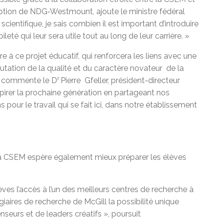
iption de NDG‑Westmount, ajoute le ministre fédéral
entifique, je sais combien il est important d’introduire
leté qui leur sera utile tout au long de leur carrière. »
e à ce projet éducatif, qui renforcera les liens avec une
putation de la qualité et du caractère novateur de la
r
s, commente le D
Pierre Gfeller, président-directeur
pirer la prochaine génération en partageant nos
pour le travail qui se fait ici, dans notre établissement
a CSEM espère également mieux préparer les élèves
es l’accès à l’un des meilleurs centres de recherche à
agiaires de recherche de McGill la possibilité unique
enseurs et de leaders créatifs », poursuit