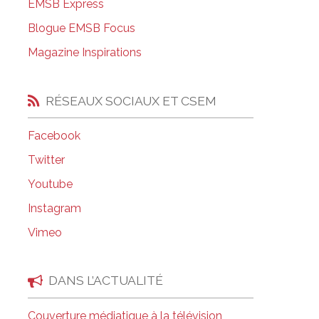
EMSB Express
Salle à manger de l’institut culinaire Pius
Blogue EMSB Focus
Coiffure et soins esthétiques à Laurier Ma
Magazine Inspirations
RÉSEAUX SOCIAUX ET CSEM
Facebook
Twitter
Youtube
Instagram
Vimeo
DANS L’ACTUALITÉ
Couverture médiatique à la télévision