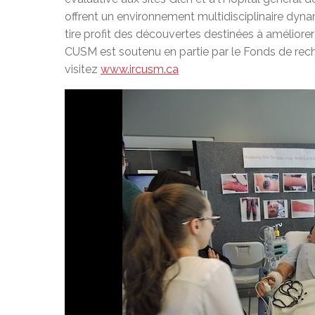
offrent un environnement multidisciplinaire dyna
tire profit des découvertes destinées à améliorer 
CUSM est soutenu en partie par le Fonds de rec
visitez
www.ircusm.ca