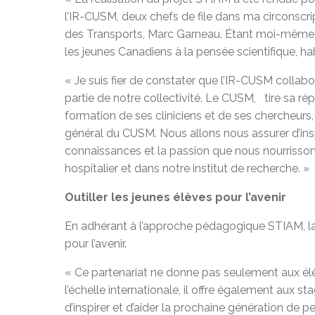
l’IR-CUSM, deux chefs de file dans ma circonscr
des Transports, Marc Garneau. Étant moi-même sci
les jeunes Canadiens à la pensée scientifique, habi
« Je suis fier de constater que l’IR-CUSM collabor
partie de notre collectivité. Le CUSM, tire sa ré
formation de ses cliniciens et de ses chercheur
général du CUSM. Nous allons nous assurer d’ins
connaissances et la passion que nous nourrissons 
hospitalier et dans notre institut de recherche. »
Outiller les jeunes élèves pour l’avenir
En adhérant à l’approche pédagogique STIAM, l
pour l’avenir.
« Ce partenariat ne donne pas seulement aux élèv
l’échelle internationale, il offre également aux st
d’inspirer et d’aider la prochaine génération de p