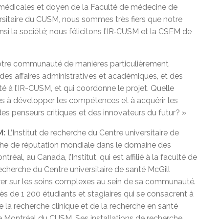
s médicales et doyen de la Faculté de médecine de
versitaire du CUSM, nous sommes très fiers que notre
si la société; nous félicitons l’IR‑CUSM et la CSEM de
notre communauté de manières particulièrement
 des affaires administratives et académiques, et des
à l’IR-CUSM, et qui coordonne le projet. Quelle
es à développer les compétences et à acquérir les
es penseurs critiques et des innovateurs du futur? »
M:
L’Institut de recherche du Centre universitaire de
che de réputation mondiale dans le domaine des
éal, au Canada, l’Institut, qui est affilié à la faculté de
recherche du Centre universitaire de santé McGill
er sur les soins complexes au sein de sa communauté.
 de 1 200 étudiants et stagiaires qui se consacrent à
 la recherche clinique et de la recherche en santé
 de Montréal du CUSM. Ses installations de recherche