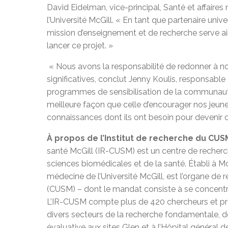
David Eidelman, vice-principal, Santé et affaire
l’Université McGill. « En tant que partenaire uni
mission d’enseignement et de recherche serve ain
lancer ce projet. »
« Nous avons la responsabilité de redonner à 
significatives, conclut Jenny Koulis, responsable
programmes de sensibilisation de la communauté 
meilleure façon que celle d’encourager nos jeun
connaissances dont ils ont besoin pour devenir d
À propos de l’Institut de recherche du CUS
santé McGill (IR-CUSM) est un centre de recher
sciences biomédicales et de la santé. Établi à Montr
médecine de l’Université McGill, est l’organe de 
(CUSM) – dont le mandat consiste à se concentr
L’IR-CUSM compte plus de 420 chercheurs et près
divers secteurs de la recherche fondamentale, de
évaluative aux sites Glen et à l’Hôpital général