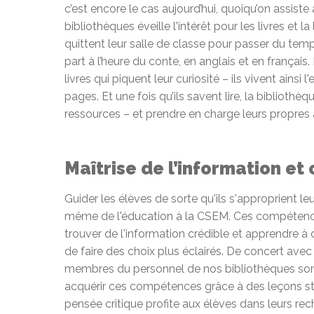
c’est encore le cas aujourd’hui, quoiqu’on assist
bibliothèques éveille l'intérêt pour les livres et 
quittent leur salle de classe pour passer du temps
part à l’heure du conte, en anglais et en français.
livres qui piquent leur curiosité – ils vivent ainsi l
pages. Et une fois qu’ils savent lire, la biblioth
ressources – et prendre en charge leurs propres
Maîtrise de l’information e
Guider les élèves de sorte qu'ils s'approprient l
même de l'éducation à la CSEM. Ces compétences
trouver de l'information crédible et apprendre à d
de faire des choix plus éclairés. De concert avec
membres du personnel de nos bibliothèques sont
acquérir ces compétences grâce à des leçons st
pensée critique profite aux élèves dans leurs rec