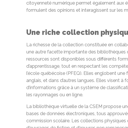
citoyenneté numérique permet également aux élè
formulent des opinions et interagissent sur les 
Une riche collection physiqu
La richesse de la collection constituée en coll
une autre facette importante des bibliothèques
ressources sont disponibles sous différents form
d’apprentissage, tout en respectant les compé
l’école québécoise (PFEQ). Elles englobent une f
anglais, et dans d’autres langues. Elles visent à 
d’informations grâce à un système de classificati
les rayonnages ou en ligne.
La bibliothèque virtuelle de la CSEM propose un
bases de données électroniques, tous approuvés 
commission scolaire. Les collections physiques 
d’ouvrages de fiction et d’œuvres non romanesq